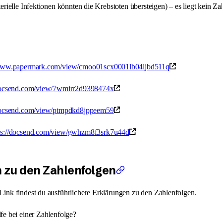
erielle Infektionen könnten die Krebstoten übersteigen) – es liegt kein Za
/www.papermark.com/view/cmoo01scx0001lb04ljbd511q
/docsend.com/view/7wmirr2d9398474x
/docsend.com/view/ptmpdkd8jppeem59
ps://docsend.com/view/gwhzm8f3srk7u44d
 zu den Zahlenfolgen
ink findest du ausführlichere Erklärungen zu den Zahlenfolgen.
fe bei einer Zahlenfolge?