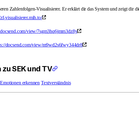
ren Zahlenfolgen-Visualisierer. Er erklärt dir das System und zeigt dir d
/zf-visualisierer.mih.to/
://docsend.com/view/7sgm3hq6jmm3dz8y
ps://docsend.com/view/m9wd2s6fwy344dr8
 zu SEK und TV
Emotionen erkennen
Textverständnis